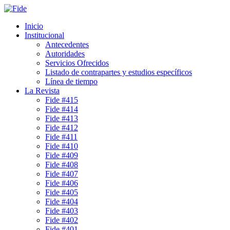
Inicio
Institucional
Antecedentes
Autoridades
Servicios Ofrecidos
Listado de contrapartes y estudios específicos
Línea de tiempo
La Revista
Fide #415
Fide #414
Fide #413
Fide #412
Fide #411
Fide #410
Fide #409
Fide #408
Fide #407
Fide #406
Fide #405
Fide #404
Fide #403
Fide #402
Fide #401