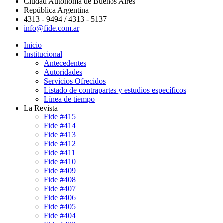
Ciudad Autónoma de Buenos Aires
República Argentina
4313 - 9494 / 4313 - 5137
info@fide.com.ar
Inicio
Institucional
Antecedentes
Autoridades
Servicios Ofrecidos
Listado de contrapartes y estudios específicos
Línea de tiempo
La Revista
Fide #415
Fide #414
Fide #413
Fide #412
Fide #411
Fide #410
Fide #409
Fide #408
Fide #407
Fide #406
Fide #405
Fide #404