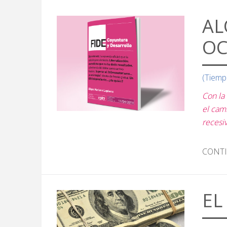
AL
OC
(Tiemp
Con la
el cami
recesiv
CONT
EL