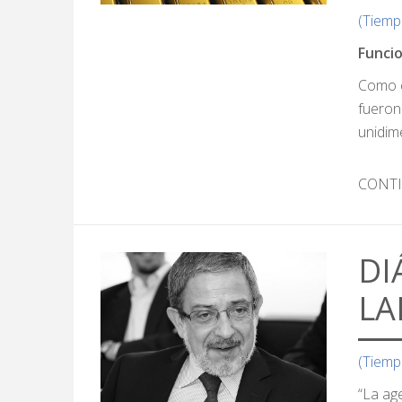
(Tiemp
Funcio
Como e
fueron
unidim
CONT
DI
LA
(Tiemp
“La ag