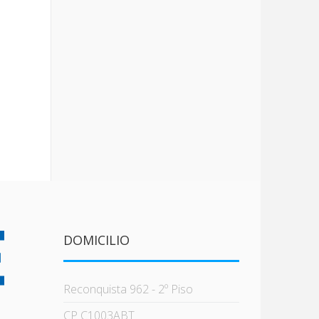
DOMICILIO
Reconquista 962 - 2º Piso
CP C1003ABT