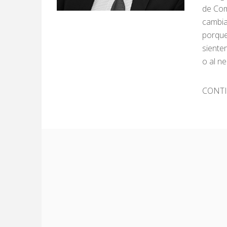
de Com
cambiar
porque 
siente
o al n
CONT