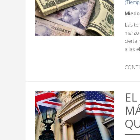
(Tiemp
Miedo 
Las te
marzo 
cierta 
a las e
CONT
EL
MÁ
QU