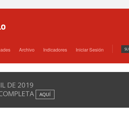
dades
Archivo
Indicadores
Iniciar Sesión
SU
IL DE 2019
 COMPLETA
AQUÍ