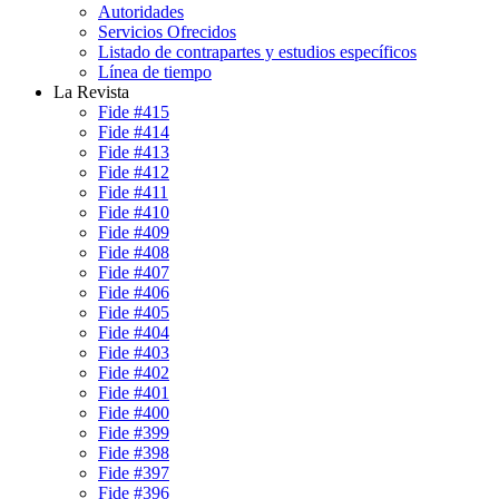
Autoridades
Servicios Ofrecidos
Listado de contrapartes y estudios específicos
Línea de tiempo
La Revista
Fide #415
Fide #414
Fide #413
Fide #412
Fide #411
Fide #410
Fide #409
Fide #408
Fide #407
Fide #406
Fide #405
Fide #404
Fide #403
Fide #402
Fide #401
Fide #400
Fide #399
Fide #398
Fide #397
Fide #396