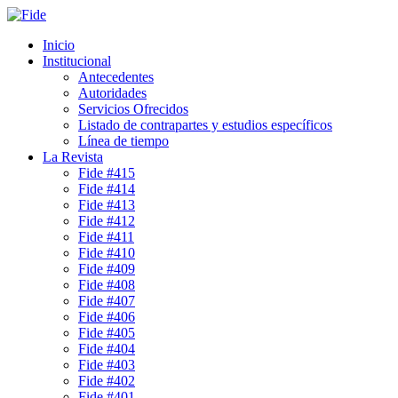
Inicio
Institucional
Antecedentes
Autoridades
Servicios Ofrecidos
Listado de contrapartes y estudios específicos
Línea de tiempo
La Revista
Fide #415
Fide #414
Fide #413
Fide #412
Fide #411
Fide #410
Fide #409
Fide #408
Fide #407
Fide #406
Fide #405
Fide #404
Fide #403
Fide #402
Fide #401