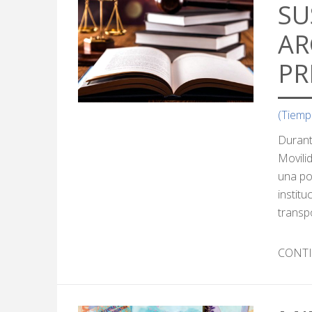
SU
AR
PR
(Tiemp
Durant
Movili
una po
instit
transpo
CONT