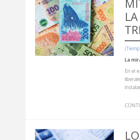
MI
LA
TR
(Tiemp
La mir
En el 
liberal
instala
CONT
LO