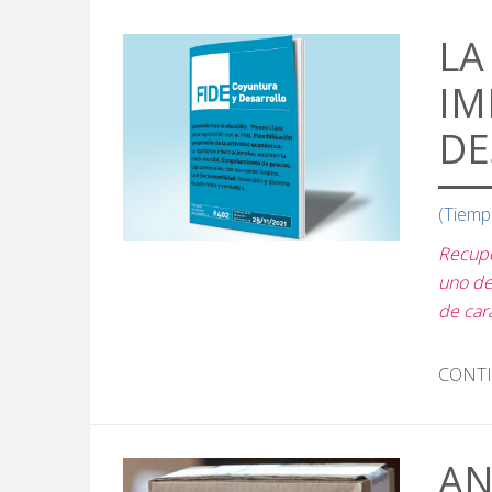
LA
IM
DE
(Tiemp
Recupe
uno de
de cara
CONT
AN