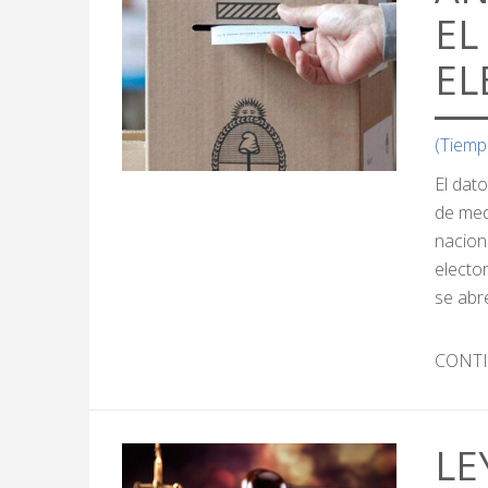
EL
EL
(Tiemp
El dat
de med
nacion
electo
se abr
CONT
LE