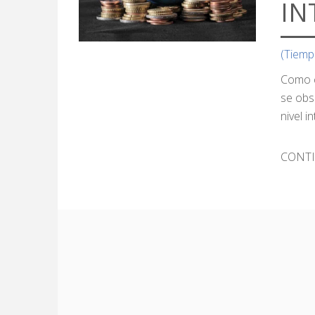
IN
(Tiemp
Como c
se obs
nivel i
CONT