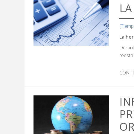
LA
(Tiemp
La her
Durant
reestr
CONT
IN
PR
OR