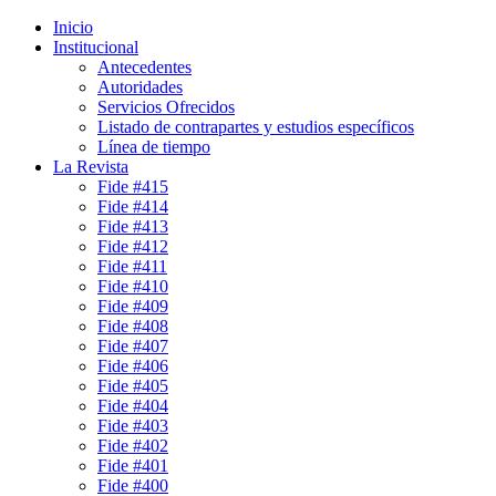
Inicio
Institucional
Antecedentes
Autoridades
Servicios Ofrecidos
Listado de contrapartes y estudios específicos
Línea de tiempo
La Revista
Fide #415
Fide #414
Fide #413
Fide #412
Fide #411
Fide #410
Fide #409
Fide #408
Fide #407
Fide #406
Fide #405
Fide #404
Fide #403
Fide #402
Fide #401
Fide #400