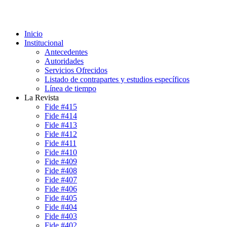
Inicio
Institucional
Antecedentes
Autoridades
Servicios Ofrecidos
Listado de contrapartes y estudios específicos
Línea de tiempo
La Revista
Fide #415
Fide #414
Fide #413
Fide #412
Fide #411
Fide #410
Fide #409
Fide #408
Fide #407
Fide #406
Fide #405
Fide #404
Fide #403
Fide #402