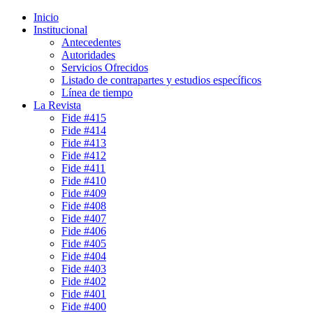
Inicio
Institucional
Antecedentes
Autoridades
Servicios Ofrecidos
Listado de contrapartes y estudios específicos
Línea de tiempo
La Revista
Fide #415
Fide #414
Fide #413
Fide #412
Fide #411
Fide #410
Fide #409
Fide #408
Fide #407
Fide #406
Fide #405
Fide #404
Fide #403
Fide #402
Fide #401
Fide #400