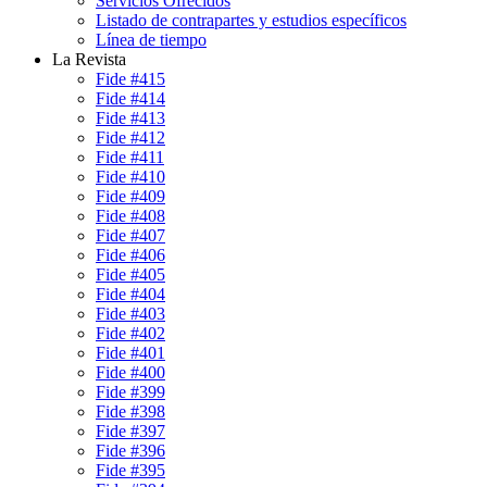
Servicios Ofrecidos
Listado de contrapartes y estudios específicos
Línea de tiempo
La Revista
Fide #415
Fide #414
Fide #413
Fide #412
Fide #411
Fide #410
Fide #409
Fide #408
Fide #407
Fide #406
Fide #405
Fide #404
Fide #403
Fide #402
Fide #401
Fide #400
Fide #399
Fide #398
Fide #397
Fide #396
Fide #395