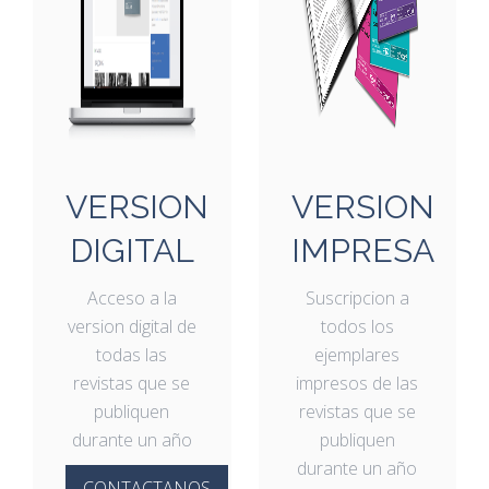
VERSION
VERSION
DIGITAL
IMPRESA
Acceso a la
Suscripcion a
version digital de
todos los
todas las
ejemplares
revistas que se
impresos de las
publiquen
revistas que se
durante un año
publiquen
durante un año
CONTACTANOS