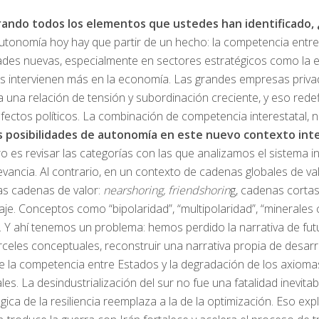
rando todos los elementos que ustedes han identificado, ¿
utonomía hoy hay que partir de un hecho: la competencia entre 
ades nuevas, especialmente en sectores estratégicos como la ene
os intervienen más en la economía. Las grandes empresas priva
una relación de tensión y subordinación creciente, y eso redefin
efectos políticos. La combinación de competencia interestatal, 
as posibilidades de autonomía en este nuevo contexto int
o es revisar las categorías con las que analizamos el sistema 
evancia. Al contrario, en un contexto de cadenas globales de va
as cadenas de valor:
nearshoring
,
friendshorin
g, cadenas cortas
je. Conceptos como “bipolaridad”, “multipolaridad”, “minerales
os. Y ahí tenemos un problema: hemos perdido la narrativa de fu
árceles conceptuales, reconstruir una narrativa propia de desarr
 la competencia entre Estados y la degradación de los axiomas d
s. La desindustrialización del sur no fue una fatalidad inevitab
gica de la resiliencia reemplaza a la de la optimización. Eso 