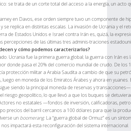
: se trata de un corte total del acceso a la energía, un acto 
 en Davos, ese orden siempre tuvo un componente de hipocresía:
e y se replica en distintas escalas. La invasión de Ucrania y 
uerra de Estados Unidos e Israel contra Irán es, quizá, la ex
as percepciones de las últimas tres adminis-traciones estadou
bedecen y cómo podemos caracterizarlos?
o. Ucrania fue la primera guerra global; la guerra con Irán es
donde pasa el 20% del comercio mundial de crudo. De los 100 mi
otección militar a Arabia Saudita a cambio de que su petróleo s
, luego en moneda de los Emiratos Árabes y ahora en yuanes. En
e siendo la principal moneda de reservas y transacciones—, pero
riesgo geopolítico, lo que llevó a que los buques se detuvieran a
Actores no estatales —fondos de inversión, calificadoras, petro
precios del barril cercanos a 100 dólares para que la producció
olverse un
boomerang
. La “guerra global de Ormuz” es un síntom
nos impactará esta reconfiguración del sistema internacional.