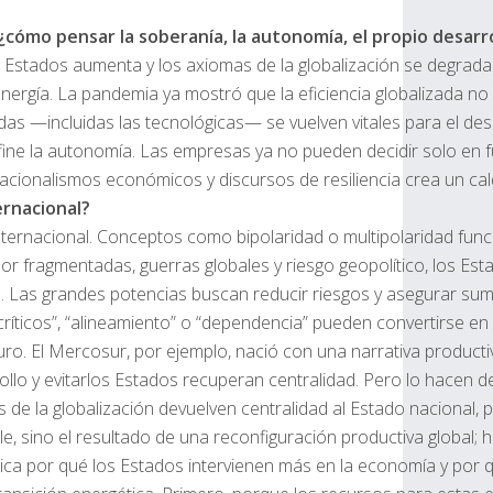
cómo pensar la soberanía, la autonomía, el propio desarro
Estados aumenta y los axiomas de la globalización se degradan,
rgía. La pandemia ya mostró que la eficiencia globalizada no gar
das —incluidas las tecnológicas— se vuelven vitales para el d
e la autonomía. Las empresas ya no pueden decidir solo en funci
nacionalismos económicos y discursos de resiliencia crea un ca
ernacional?
internacional. Conceptos como bipolaridad o multipolaridad fun
lor fragmentadas, guerras globales y riesgo geopolítico, los Es
. Las grandes potencias buscan reducir riesgos y asegurar sumini
 críticos”, “alineamiento” o “dependencia” pueden convertirse
turo. El Mercosur, por ejemplo, nació con una narrativa produc
ollo y evitarlos Estados recuperan centralidad. Pero lo hacen d
e la globalización devuelven centralidad al Estado nacional, pe
le, sino el resultado de una reconfiguración productiva global; 
explica por qué los Estados intervienen más en la economía y p