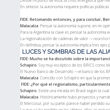
Desde mi punto de vista, la crisis energética que 
En síntesis: la autonomía requiere políticas públic
FIDE: Retomando entonces, y para concluir, Be
Malacalza
: Pensar la autonomía supone, en mi opini
Para la Argentina la clave es pensar la autonomía 
La regionalización de cadenas de valor —
nearshori
En definitiva, pensar la autonomía implica tres ejes
LUCES Y SOMBRAS DE LAS AL
FIDE: Mucho se ha discutido sobre la importanc
Schapiro
: Soy muy escéptico de los BRICS como blo
El Nuevo Banco de Desarrollo —el banco de los BRIC
Malacalza
: Coincido con Schapiro en que la promes
FIDE: ¿Por qué el regionalismo, particularment
Schapiro
: Existe una mirada en Brasil según la cua
Malacalza
: Históricamente hubo proyectos y narrat
El Mercosur, por su parte, parece haber perdido su 
Lo que se ha perdido en los últimos años es incluso