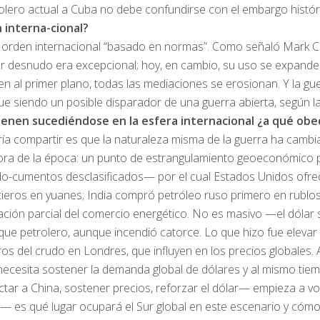
ero actual a Cuba no debe confundirse con el embargo histórico
n interna-
cional
?
orden internacional “basado en normas”. Como señaló Mark Carney
der desnudo era excepcional; hoy, en cambio, su uso se expand
n al primer plano, todas las mediaciones se erosionan. Y la g
e siendo un posible disparador de una guerra abierta, según l
 vienen sucediéndose en la esfera internacional ¿a qué o
a compartir es que la naturaleza misma de la guerra ha cambiad
a de la época: un punto de estrangulamiento geoeconómico por 
cumentos desclasificados— por el cual Estados Unidos ofrecía pr
cieros en yuanes; India compró petróleo ruso primero en rublos
ión parcial del comercio energético. No es masivo —el dólar sigu
e petrolero, aunque incendió catorce. Lo que hizo fue elevar el 
os del crudo en Londres, que influyen en los precios globales. 
cesita sostener la demanda global de dólares y al mismo tiempo 
ctar a China, sostener precios, reforzar el dólar— empieza a v
 es qué lugar ocupará el Sur global en este escenario y cómo 