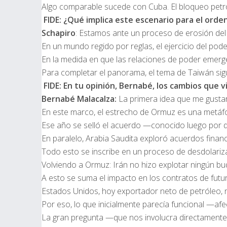
Algo comparable sucede con Cuba. El bloqueo petrol
FIDE: ¿Qué implica este escenario para el orde
Schapiro
: Estamos ante un proceso de erosión del 
En un mundo regido por reglas, el ejercicio del po
En la medida en que las relaciones de poder emerge
Para completar el panorama, el tema de Taiwán sigu
FIDE: En tu opinión, Bernabé, los cambios que
Bernabé Malacalza:
La primera idea que me gustarí
En este marco, el estrecho de Ormuz es una metáfor
Ese año se selló el acuerdo —conocido luego por do-
En paralelo, Arabia Saudita exploró acuerdos finan
Todo esto se inscribe en un proceso de desdolarizac
Volviendo a Ormuz: Irán no hizo explotar ningún buqu
A esto se suma el impacto en los contratos de futur
Estados Unidos, hoy exportador neto de petróleo, ne
Por eso, lo que inicialmente parecía funcional —afe
La gran pregunta —que nos involucra directamente—