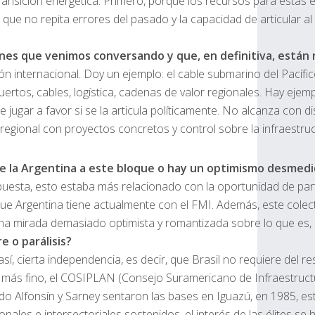
de transición energética. Primero, porque los recursos para es
trial que no repita errores del pasado y la capacidad de articul
tiones que venimos conversando y que, en definitiva, está
ión internacional. Doy un ejemplo: el cable submarino del Pacíf
puertos, cables, logística, cadenas de valor regionales. Hay e
jugar a favor si se la articula políticamente. No alcanza con 
ión regional con proyectos concretos y control sobre la infraest
a de la Argentina a este bloque o hay un optimismo desmed
esta, esto estaba más relacionado con la oportunidad de partic
rgentina tiene actualmente con el FMI. Además, este colectivo 
mirada demasiado optimista y romantizada sobre lo que es, en d
e o parálisis?
lo así, cierta independencia, es decir, que Brasil no requiere d
 más fino, el COSIPLAN (Consejo Suramericano de Infraestructur
uando Alfonsín y Sarney sentaron las bases en Iguazú, en 1985, 
ionales e intersectoriales sostenidos, el interés de las élites