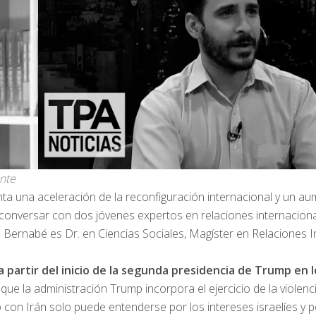
nte
a una aceleración de la reconfiguración internacional y un aum
onversar con dos jóvenes expertos en relaciones internacionale
. Bernabé es Dr. en Ciencias Sociales, Magíster en Relaciones 
a partir del inicio de la segunda presidencia de Trump en 
que la administración Trump incorpora el ejercicio de la violen
icto con Irán solo puede entenderse por los intereses israelíe