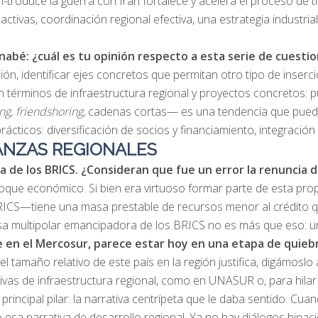
rein-troduce la guerra con Irán fortalece y acelera el proceso 
as activas, coordinación regional efectiva, una estrategia indus
rnab
é: ¿cuál es tu opinión respecto a esta serie de cues
ón, identificar ejes concretos que permitan otro tipo de inserc
en términos de infraestructura regional y proyectos concretos: 
ng
,
friendshoring
, cadenas cortas— es una tendencia que puede 
 prácticos: diversificación de socios y financiamiento, integrac
IANZAS REGIONALES
ia de los BRICS. ¿Consideran que fue un error la renunci
que económico. Si bien era virtuoso formar parte de esta propu
S—tiene una masa prestable de recursos menor al crédito que A
a multipolar emancipadora de los BRICS no es más que eso: una 
e en el Mercosur, parece estar hoy en una etapa de quiebr
l el tamaño relativo de este país en la región justifica, digámos
ivas de infraestructura regional, como en UNASUR o, para hilar
principal pilar: la narrativa centrípeta que le daba sentido. C
 esa narrativa de desarrollo regional. Ya no hay diálogos binac