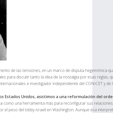
ento de las tensiones, en un marco de disputa hegemónica que,
s para discutir tanto la idea de la nostalgia por esas reglas, 
Internacionales e investigador independiente del CONICET y de 
los Estados Unidos, asistimos a una reform
ulación del ord
cia como una herramienta más para reconfigurar sus relaciones c
s y por el peso del lobby israelí en Washington. Aunque esa in