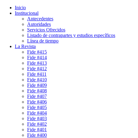
Inicio
Institucional
Antecedentes
Autoridades
Servicios Ofrecidos
Listado de contrapartes y estudios específicos
Línea de tiempo
La Revista
Fide #415
Fide #414
Fide #413
Fide #412
Fide #411
Fide #410
Fide #409
Fide #408
Fide #407
Fide #406
Fide #405
Fide #404
Fide #403
Fide #402
Fide #401
Fide #400