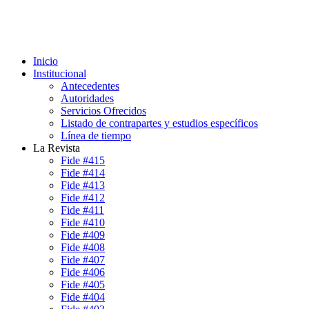
Inicio
Institucional
Antecedentes
Autoridades
Servicios Ofrecidos
Listado de contrapartes y estudios específicos
Línea de tiempo
La Revista
Fide #415
Fide #414
Fide #413
Fide #412
Fide #411
Fide #410
Fide #409
Fide #408
Fide #407
Fide #406
Fide #405
Fide #404