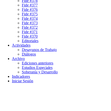
Fide #378
Fide #377
Fide #376
Fide #375
Fide #374
Fide #373
Fide #372
Fide #371
Fide #370
Editoriales
Actividades
Desayunos de Trabajo
Diálogos
Archivo
Ediciones anteriores
Estudios Especiales
Soberanía y Desarrollo
Indicadores
Iniciar Sesión