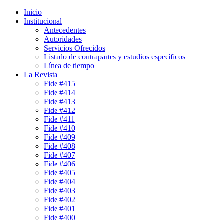
Inicio
Institucional
Antecedentes
Autoridades
Servicios Ofrecidos
Listado de contrapartes y estudios específicos
Línea de tiempo
La Revista
Fide #415
Fide #414
Fide #413
Fide #412
Fide #411
Fide #410
Fide #409
Fide #408
Fide #407
Fide #406
Fide #405
Fide #404
Fide #403
Fide #402
Fide #401
Fide #400