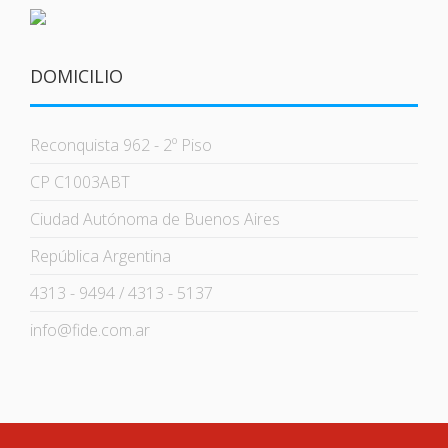
DOMICILIO
Reconquista 962 - 2º Piso
CP C1003ABT
Ciudad Autónoma de Buenos Aires
República Argentina
4313 - 9494 / 4313 - 5137
info@fide.com.ar