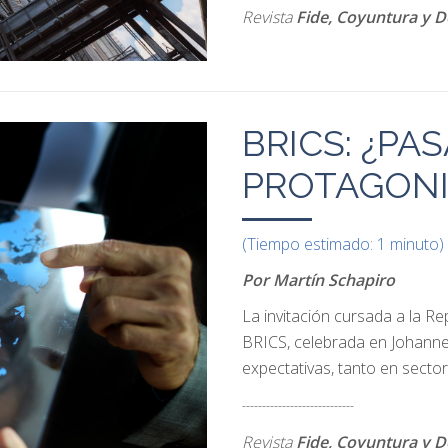
Revista
Fide, Coyuntura y D
BRICS: ¿PA
PROTAGON
(Tiempo estimado: 1 minuto)
Por Martín Schapiro
La invitación cursada a la Re
BRICS, celebrada en Johanne
expectativas, tanto en sector
----------------------------
Revista
Fide, Coyuntura y D