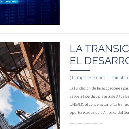
LA TRANSIC
EL DESARR
(Tiempo estimado: 1 minuto)
La Fundación de Investigaciones para
Escuela Interdisciplinaria de Altos 
UNSAM), el conversatorio “La transici
oportunidades para América del Sur
----------------------------