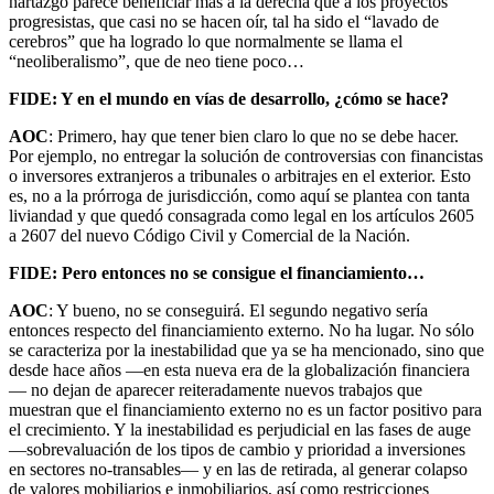
hartazgo parece beneficiar más a la derecha que a los proyectos
progresistas, que casi no se hacen oír, tal ha sido el “lavado de
cerebros” que ha logrado lo que normalmente se llama el
“neoliberalismo”, que de neo tiene poco…
FIDE: Y en el mundo en vías de desarrollo, ¿cómo se hace?
AOC
: Primero, hay que tener bien claro lo que no se debe hacer.
Por ejemplo, no entregar la solución de controversias con financistas
o inversores extranjeros a tribunales o arbitrajes en el exterior. Esto
es, no a la prórroga de jurisdicción, como aquí se plantea con tanta
liviandad y que quedó consagrada como legal en los artículos 2605
a 2607 del nuevo Código Civil y Comercial de la Nación.
FIDE: Pero entonces no se consigue el financiamiento…
AOC
: Y bueno, no se conseguirá. El segundo negativo sería
entonces respecto del financiamiento externo. No ha lugar. No sólo
se caracteriza por la inestabilidad que ya se ha mencionado, sino que
desde hace años —en esta nueva era de la globalización financiera
— no dejan de aparecer reiteradamente nuevos trabajos que
muestran que el financiamiento externo no es un factor positivo para
el crecimiento. Y la inestabilidad es perjudicial en las fases de auge
—sobrevaluación de los tipos de cambio y prioridad a inversiones
en sectores no-transables— y en las de retirada, al generar colapso
de valores mobiliarios e inmobiliarios, así como restricciones