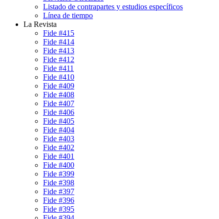
Listado de contrapartes y estudios específicos
Línea de tiempo
La Revista
Fide #415
Fide #414
Fide #413
Fide #412
Fide #411
Fide #410
Fide #409
Fide #408
Fide #407
Fide #406
Fide #405
Fide #404
Fide #403
Fide #402
Fide #401
Fide #400
Fide #399
Fide #398
Fide #397
Fide #396
Fide #395
Fide #394