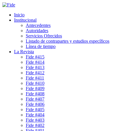
Inicio
Institucional
Antecedentes
Autoridades
Servicios Ofrecidos
Listado de contrapartes y estudios específicos
Línea de tiempo
La Revista
Fide #415
Fide #414
Fide #413
Fide #412
Fide #411
Fide #410
Fide #409
Fide #408
Fide #407
Fide #406
Fide #405
Fide #404
Fide #403
Fide #402
Fide #401